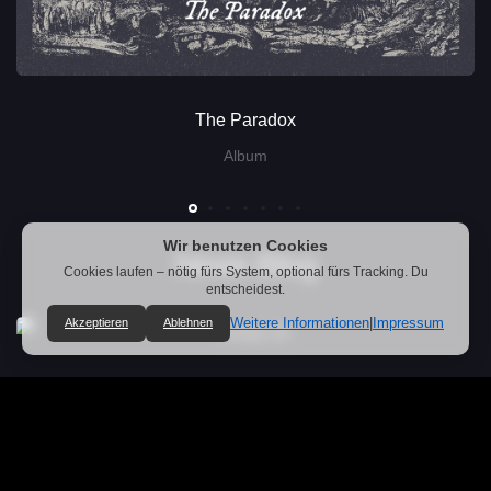
The Paradox
Album
Wir benutzen Cookies
News Blog
Cookies laufen – nötig fürs System, optional fürs Tracking. Du
entscheidest.
Weitere Informationen
|
Impressum
Akzeptieren
Ablehnen
Unsere neue Single „Ruins Of Rome“ erscheint am 29.
Mai 2026