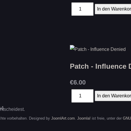
Patch - Influence
€6.00
entscheidest.
hte vorbehalten. Designed by
JoomlArt.com
.
Joomla!
ist freie, unter der
GNU