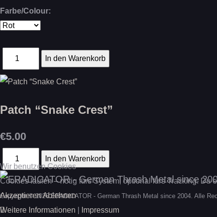
Farbe/Colour:
Patch “Snake Crest”
€5.00
Wir benutzen Cookies
Cookies laufen – nötig fürs System, optional fürs Tracking. Du 
Akzeptieren
Ablehnen
Copyright © 2026 ERADICATOR - German Thrash Metal since 2004. Alle Rec
Weitere Informationen
|
Impressum