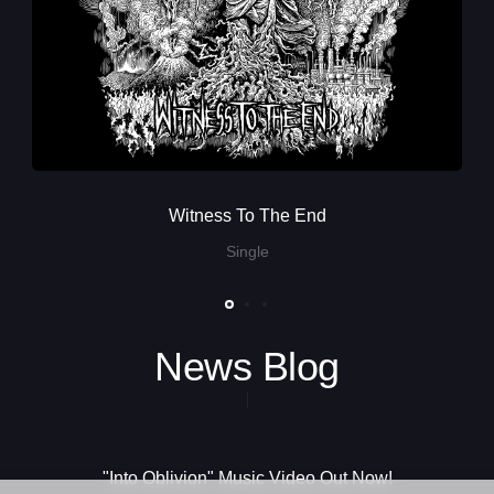
Witness To The End
Single
News Blog
"Into Oblivion" Music Video Out Now!