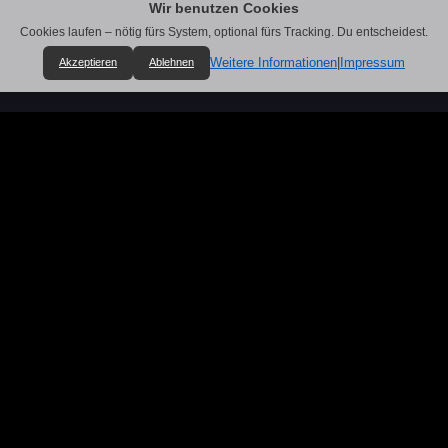
Wir benutzen Cookies
Cookies laufen – nötig fürs System, optional fürs Tracking. Du entscheidest.
Weitere Informationen
|
Impressum
Akzeptieren
Ablehnen
Oldschool Thrash Metal from
Germany
Robert Wied
Sebastian Zoppe
Guitar
Bass