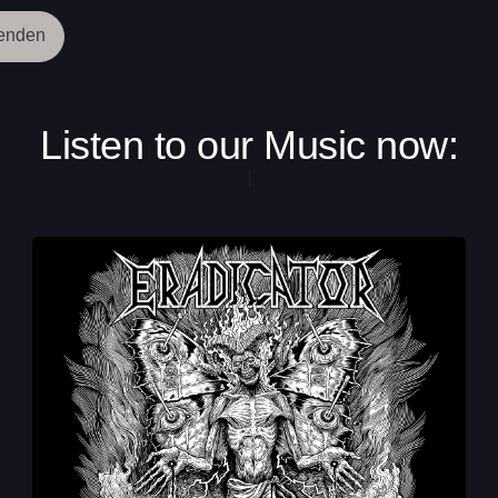
tcha
*
enden
Listen to our Music now: