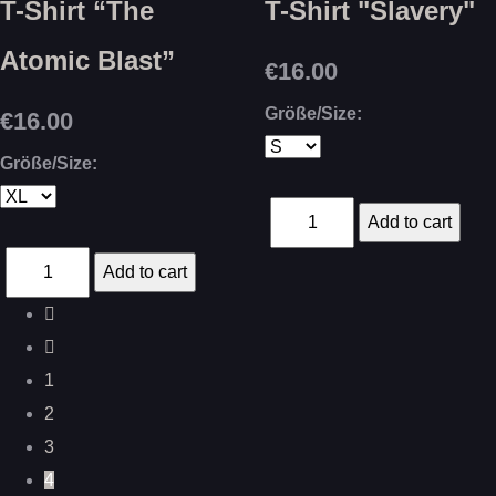
T-Shirt “The
T-Shirt "Slavery"
Atomic Blast”
€16.00
Größe/Size:
€16.00
Größe/Size:
1
2
3
4